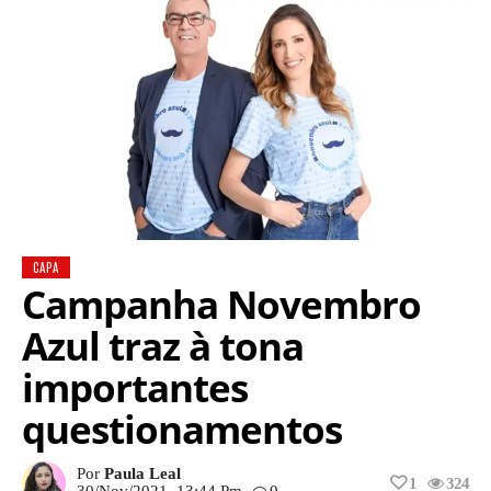
CAPA
Campanha Novembro
Azul traz à tona
importantes
questionamentos
Por
Paula Leal
1
324