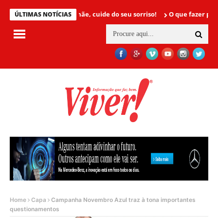
Mamãe, cuide do seu sorriso!
O que fazer para não te
ÚLTIMAS NOTÍCIAS
Home
Capa
Campanha Novembro Azul traz à tona importantes
questionamentos