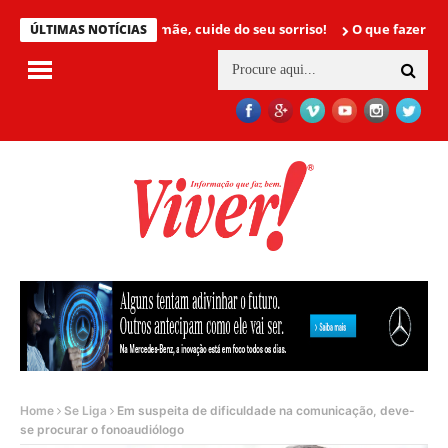
Mamãe, cuide do seu sorriso!
O que fazer para não te
ÚLTIMAS NOTÍCIAS
Home
Se Liga
Em suspeita de dificuldade na comunicação, deve-
se procurar o fonoaudiólogo