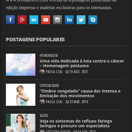
edição impressa e matérias exclusivas para os internautas.
POSTAGENS POPULARES
HOMENAGEM
Uma vida dedicada à luta contra o câncer
– Homenagem póstuma
PAULA LEAL
19 AGO, 2021
ESPECIALIDADE
“Ombro congelado” causa dor intensa e
limitação dos movimentos
PAULA LEAL
22 MAR, 2019
SAÚDE
Veja os sintomas do refluxo faringo
laríngeo e procure um especialista
EDITORA VIVER!
04 JUN, 2018