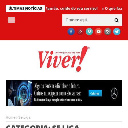
Mamãe, cuide do seu sorriso!
O que fazer para nã
ÚLTIMAS NOTÍCIAS
Home
Se Liga
CATEGORIA: SE LIGA