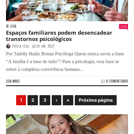
SE LIGA
0
Espaços familiares podem desencadear
transtornos psicológicos
PAULA LEAL
20 JAN, 2022
Por Tatielly Baião Bonan Psicóloga Quem nunca ouviu a frase
“A família é a base de tudo”? Para a psicologia, essa base se
refere à complexa convivência humana...
LEIA MAIS
0 COMENTÁRIO
1
2
3
›
»
Próxima página