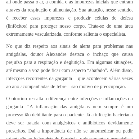
ali onde passa o ar, a comida e as impurezas iniciais que entram
através da respiração e alimentação. Sua atuação, nesse sentido,
é receber essas impurezas e produzir células de defesa
(linfócitos) para proteger nosso corpo. Trata-se de uma área
extremamente vascularizada, conforme salienta o especialista.
No que diz respeito aos sinais de alerta para problemas nas
amigdalas, doutor Alexandre destaca o inchaço que causa
prejuízo para a respiração e deglutição. Em algumas situações,
até mesmo a voz pode ficar com aspecto “abafado”. Além disso,
infecções recorrentes da garganta – que acontecem várias vezes
ao ano acompanhadas de febre – são motivo de preocupação.
O otorrino ressalta a diferença entre infecções e inflamações da
garganta. “A inflamação das amigdalas nem sempre é um
processo tão debilitante para o paciente. Já a infecção bacteriana
deve ser tratada com analgésicos e antibióticos devidamente
prescritos. Daí a importância de não se automedicar ou pedir
orientação ao balconista de farmácia, pois somente o especialista