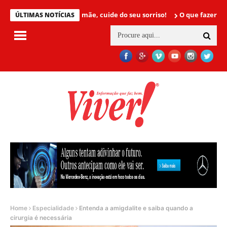
Mamãe, cuide do seu sorriso!
O que fazer para não t
ÚLTIMAS NOTÍCIAS
Home
Especialidade
Entenda a amigdalite e saiba quando a
cirurgia é necessária