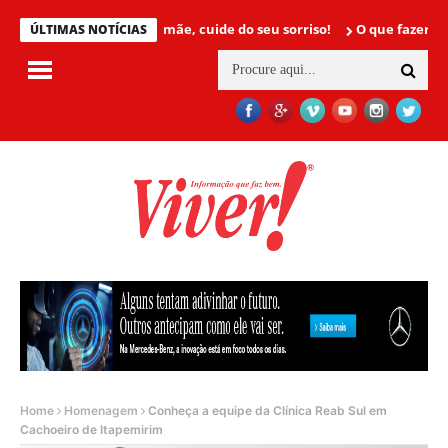
Mamãe, cuide do seu sorriso!
O que fazer para não t
ÚLTIMAS NOTÍCIAS
Home
Homenagem
Conheça a equipe da Clínica Reab Sul em
Cachoeiro de Itapemirim