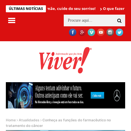
Mamãe, cuide do seu sorriso!
O que fazer para não t
ÚLTIMAS NOTÍCIAS
Home
Atualidades
Conheça as funções do farmacêutico no
tratamento do câncer