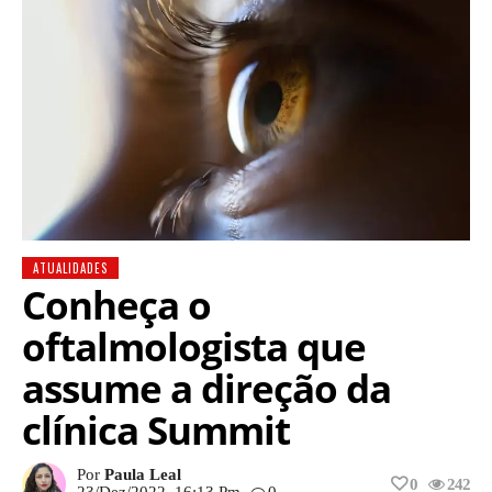
ATUALIDADES
Conheça o
oftalmologista que
assume a direção da
clínica Summit
Por
Paula Leal
0
242