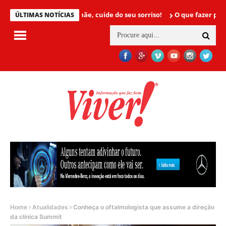
Mamãe, cuide do seu sorriso!
O que fazer para não ter
ÚLTIMAS NOTÍCIAS
Home
Atualidades
Conheça o oftalmologista que assume a direção
da clínica Summit