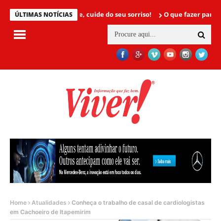
Mamãe, cuide do seu sorriso!
O que fazer para não ter c
ÚLTIMAS NOTÍCIAS
Home
Atualidades
Conheça o trabalho de casal de cardiologistas
em Cachoeiro de Itapemirim