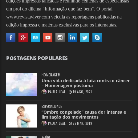
edições impressas lançadas e reunindo centenas de especialistas
em prol do dilema "Informação que faz bem". O portal
www.revistaviver.com veicula as reportagens publicadas na
edição impressa e matérias exclusivas para os internautas.
POSTAGENS POPULARES
HOMENAGEM
Uma vida dedicada à luta contra o câncer
– Homenagem póstuma
PAULA LEAL
19 AGO, 2021
ESPECIALIDADE
“Ombro congelado” causa dor intensa e
limitação dos movimentos
PAULA LEAL
22 MAR, 2019
SAÚDE