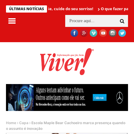
Mamãe, cuide do seu sorriso!
O que fazer para não ter câ
ÚLTIMAS NOTÍCIAS
Home
Capa
Escola Maple Bear Cachoeiro marca presença quando
o assunto é inovação