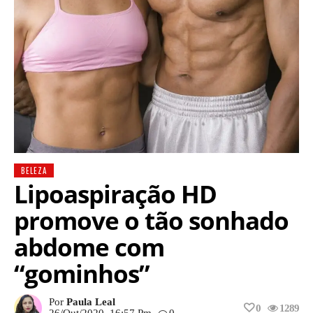
BELEZA
Lipoaspiração HD
promove o tão sonhado
abdome com
“gominhos”
Por
Paula Leal
0
1289