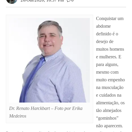
26/out/2020, 16:57 Pm
0
Conquistar um
abdome
definido é o
desejo de
muitos homens
e mulheres. E
para alguns,
mesmo com
muito empenho
na musculação
e cuidados na
alimentação, os
Dr. Renato Harckbart – Foto por Erika
tão almejados
Medeiros
“gominhos”
não aparecem.