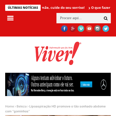
Mamãe, cuide do seu sorriso!
O que fazer para não te
ÚLTIMAS NOTÍCIAS
Home
Beleza
Lipoaspiração HD promove o tão sonhado abdome
com “gominhos”