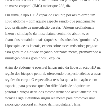
de massa corporal (IMC) maior que 28”, diz.
Em suma, a lipo HD é capaz de esculpir, por assim dizer, um
novo abdome – com aquele aspecto sarado que praticamente
todo praticante de musculação deseja. “Alguns profissionais
fazem a simulação da musculatura central do abdome, os
chamados retoabdominais (aqueles músculos dos “gominhos”).
Lipoaspira-se as laterais, exceto sobre esses músculos; pega-se
essa gordura e a divide traçando horizontalmente, promovendo a
simulação desses gominhos”, explica.
Além do abdome, é possível lançar mão da lipoaspiração HD na
região dos bíceps e peitoral, oferecendo o aspecto atlético a essas
regiões do corpo. O especialista ressalta que a indicação é, em
especial, para pessoas que têm dificuldade de adquirir um
peitoral e braços definidos mesmo treinando assiduamente. “A
técnica High Definition surgiu realmente para promover uma
exposição corporal em torno da musculatura”, frisa.