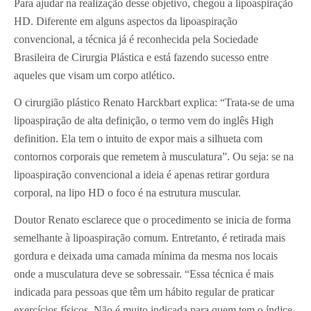
Para ajudar na realização desse objetivo, chegou a lipoaspiração
HD. Diferente em alguns aspectos da lipoaspiração
convencional, a técnica já é reconhecida pela Sociedade
Brasileira de Cirurgia Plástica e está fazendo sucesso entre
aqueles que visam um corpo atlético.
O cirurgião plástico Renato Harckbart explica: “Trata-se de uma
lipoaspiração de alta definição, o termo vem do inglês High
definition. Ela tem o intuito de expor mais a silhueta com
contornos corporais que remetem à musculatura”. Ou seja: se na
lipoaspiração convencional a ideia é apenas retirar gordura
corporal, na lipo HD o foco é na estrutura muscular.
Doutor Renato esclarece que o procedimento se inicia de forma
semelhante à lipoaspiração comum. Entretanto, é retirada mais
gordura e deixada uma camada mínima da mesma nos locais
onde a musculatura deve se sobressair. “Essa técnica é mais
indicada para pessoas que têm um hábito regular de praticar
exercícios físicos. Não é muito indicada para quem tem o índice