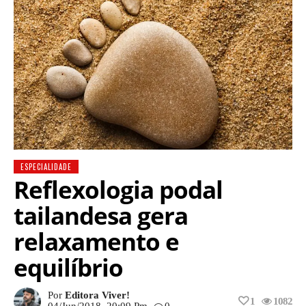
ESPECIALIDADE
Reflexologia podal
tailandesa gera
relaxamento e
equilíbrio
Por
Editora Viver!
1
1082