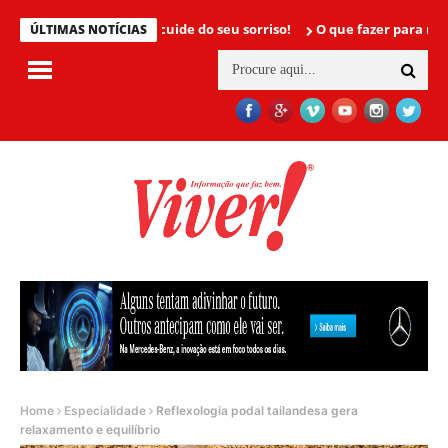
Mamãe, cuide do seu sorriso!
O que fazer para não ter cân
ÚLTIMAS NOTÍCIAS
Home
Especialidade
Reflexologia podal tailandesa gera
relaxamento e equilíbrio