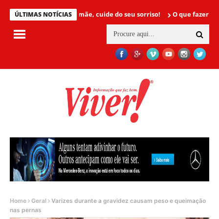
Mamãe, cuide do seu sorriso!
O que fazer para não t
ÚLTIMAS NOTÍCIAS
Home
Geral
Varizes durante a gravidez causam peso e queimação
nas pernas