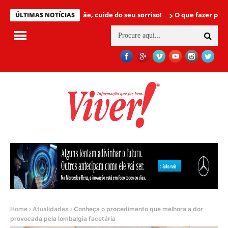
Mamãe, cuide do seu sorriso!
O que fazer para não ter
ÚLTIMAS NOTÍCIAS
Home
Atualidades
Conheça o procedimento que melhora a dor
provocada pela lombalgia facetária