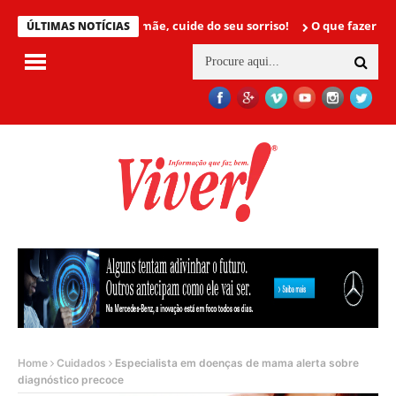
Mamãe, cuide do seu sorriso!
O que fazer para não te
ÚLTIMAS NOTÍCIAS
Home
Cuidados
Especialista em doenças de mama alerta sobre
diagnóstico precoce