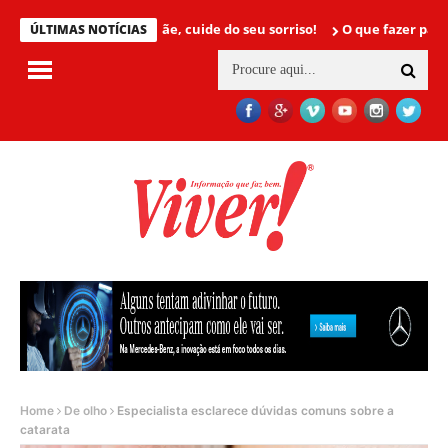
Mamãe, cuide do seu sorriso!
O que fazer para não ter c
ÚLTIMAS NOTÍCIAS
Home
De olho
Especialista esclarece dúvidas comuns sobre a
catarata