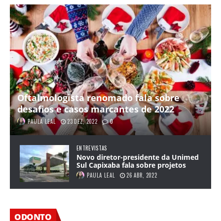
Oftalmologista renomado fala sobre
desafios e casos marcantes de 2022
PAULA LEAL
23 DEZ, 2022
0
ENTREVISTAS
Novo diretor-presidente da Unimed
Sul Capixaba fala sobre projetos
PAULA LEAL
26 ABR, 2022
ODONTO