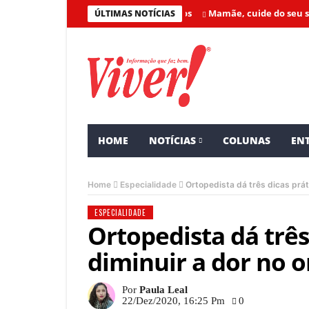
Mamãe, cuide do seu sorriso!
ÚLTIMAS NOTÍCIAS
HOME
NOTÍCIAS
COLUNAS
ENT
Home
Especialidade
Ortopedista dá três dicas prát
ESPECIALIDADE
Ortopedista dá três
diminuir a dor no 
Por
Paula Leal
22/dez/2020, 16:25 Pm
0