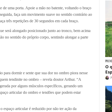
te de uma porta. Apoie a mão no batente, voltando o braço
 seguida, faça um movimento suave no sentido contrário ao
Faça três repetições de 30 segundos em cada braço.
ue será alongado posicionado junto ao tronco, bem acima
ão no sentido do próprio corpo, sentindo alongar a parte
PREV
O q
Esp
o para dormir e sente que sua dor no ombro piora nesse
P
 quem tendinite no ombro – revela doutor Arthur. “A
ar gerada por alguns músculos específicos, gerando um
espaço articular do ombro e tendões que podem estar
 espaço articular é reduzido por não ter ação da