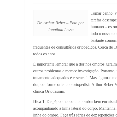
Tomar banho, ves
tarefas desempe
Dr. Arthur Beber – Foto por
humano – os omb
Jonathan Lessa
todo o nosso co
bastante comum 
frequentes de consultórios ortopédicos. Cerca de
todos os anos.
É importante lembrar que a dor nos ombros geralme
outros problemas e merece investigação. Portanto, 
tratamento adequados é essencial. Mas algumas m
dor, conforme orienta o ortopedista Arthur Beber 
clínica Ortotrauma.
Dica 1
: De pé, com a coluna lombar bem encaixada
acompanhando a linha lateral do corpo. Mantenha a
linha do ombro. Faça três séries de dez repetições