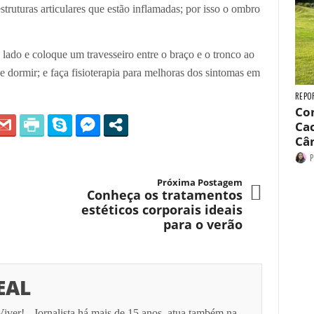
truturas articulares que estão inflamadas; por isso o ombro
 lado e coloque um travesseiro entre o braço e o tronco ao
e dormir; e faça fisioterapia para melhoras dos sintomas em
REPO
Con
Cac
Câ
P
Próxima Postagem
Conheça os tratamentos
estéticos corporais ideais
para o verão
EAL
Viver! - Jornalista há mais de 15 anos, atua também na