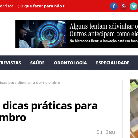
O que fazer para não ter câncer? Especialistas dão dicas valiosas
REVISTAS
SAÚDE
ODONTOLOGIA
ESPECIALIDADE
icas para diminuir a dor no ombro
 dicas práticas para
ombro
1
691