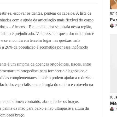
tir-se, escovar os dentes, pentear os cabelos. A lista de
ARTI
Par
nhadas com a ajuda da articulação mais flexível do corpo
P
ros – é imensa. E quando a dor se instala nessa região,
tidiano é prejudicado. Vale ressaltar que a dor no ombro é
e se encontra em terceiro lugar nas queixas mais
 16 a 26% da população é acometida por esse incômodo
nte é um sintoma de doenças ortopédicas, lesões, entre
procurar um ortopedista para fornecer o diagnóstico e
edidas complementares também podem ajudar a reduzir a
Machado, especialista em cirurgia do ombro e cotovelo na
ODON
 e o abdômen contraído, abra e feche os braços,
Mam
 palma da mão para baixo e não ultrapasse a altura da
P
 com cada braço.