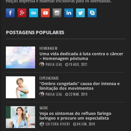
edição impressa e matérias exclusivas para os internautas.
POSTAGENS POPULARES
HOMENAGEM
Uma vida dedicada à luta contra o câncer
– Homenagem póstuma
PAULA LEAL
19 AGO, 2021
ESPECIALIDADE
“Ombro congelado” causa dor intensa e
limitação dos movimentos
PAULA LEAL
22 MAR, 2019
SAÚDE
Veja os sintomas do refluxo faringo
laríngeo e procure um especialista
EDITORA VIVER!
04 JUN, 2018