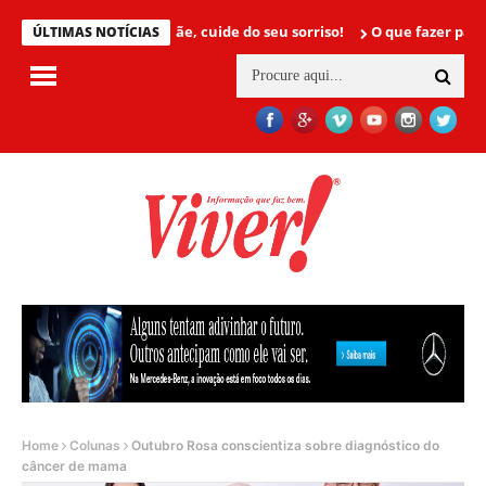
Mamãe, cuide do seu sorriso!
O que fazer para não ter
ÚLTIMAS NOTÍCIAS
Home
Colunas
Outubro Rosa conscientiza sobre diagnóstico do
câncer de mama