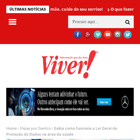
Mamãe, cuide do seu sorriso!
O que fazer para não te
ÚLTIMAS NOTÍCIAS
Home
Fique por Dentro
Saiba como funciona a Lei Geral de
Proteção de Dados na área da saúde