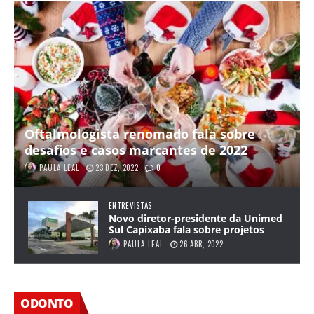
Oftalmologista renomado fala sobre
desafios e casos marcantes de 2022
PAULA LEAL
23 DEZ, 2022
0
ENTREVISTAS
Novo diretor-presidente da Unimed
Sul Capixaba fala sobre projetos
PAULA LEAL
26 ABR, 2022
ODONTO