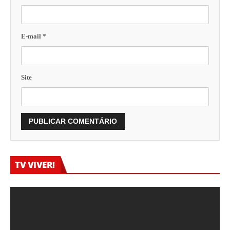
E-mail
*
Site
TV VIVER!