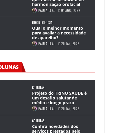
harmonização orofacial
PAULA LEAL
01 AGO, 2022
ODONTOLOGIA
Qual o melhor momento
para avaliar a necessidade
de aparelho?
PAULA LEAL
20 JAN, 2022
utirão de doação de sangue
ontou com cerca de 40
oluntários
OLUNAS
PAULA LEAL
01 AGO, 2022
0
COLUNAS
Projeto do TRINO SAÚDE é
um desafio salutar de
médio e longo prazo
PAULA LEAL
20 JAN, 2022
COLUNAS
Confira novidades dos
serviços prestados pelo