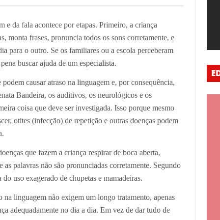
 e da fala acontece por etapas. Primeiro, a criança
as, monta frases, pronuncia todos os sons corretamente, e
ia para o outro. Se os familiares ou a escola perceberam
 pena buscar ajuda de um especialista.
E
 podem causar atraso na linguagem e, por consequência,
nata Bandeira, os auditivos, os neurológicos e os
rimeira coisa que deve ser investigada. Isso porque mesmo
scer, otites (infecção) de repetição e outras doenças podem
a.
 doenças que fazem a criança respirar de boca aberta,
ue as palavras não são pronunciadas corretamente. Segundo
sa do uso exagerado de chupetas e mamadeiras.
so na linguagem não exigem um longo tratamento, apenas
ança adequadamente no dia a dia. Em vez de dar tudo de