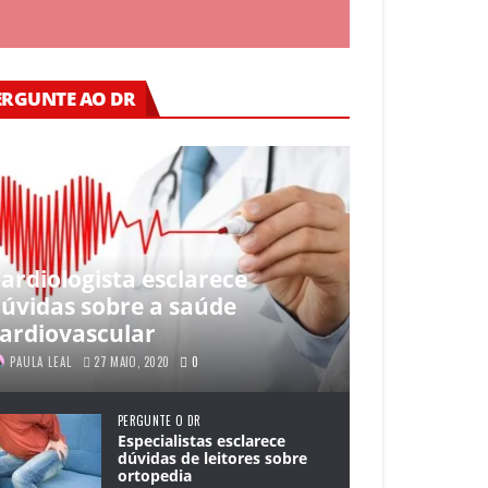
ERGUNTE AO DR
ardiologista esclarece
úvidas sobre a saúde
ardiovascular
PAULA LEAL
27 MAIO, 2020
0
PERGUNTE O DR
Especialistas esclarece
dúvidas de leitores sobre
ortopedia