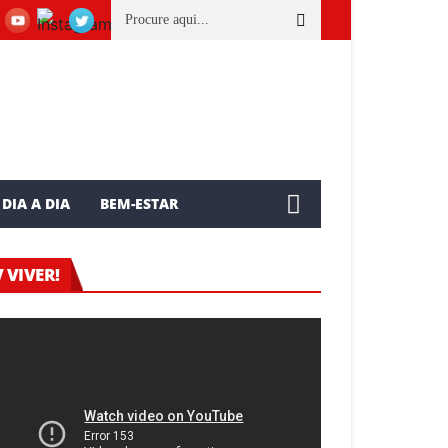
as ações realizadas em Cachoeiro em prol do Dia Mundial do Câncer
DIA A DIA
BEM-ESTAR
 VIVER!