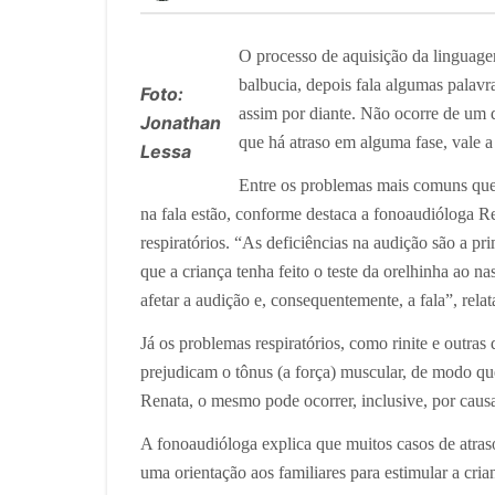
O processo de aquisição da linguagem
balbucia, depois fala algumas palavr
Foto:
assim por diante. Não ocorre de um d
Jonathan
que há atraso em alguma fase, vale a
Lessa
Entre os problemas mais comuns que
na fala estão, conforme destaca a fonoaudióloga Re
respiratórios. “As deficiências na audição são a p
que a criança tenha feito o teste da orelhinha ao na
afetar a audição e, consequentemente, a fala”, relat
Já os problemas respiratórios, como rinite e outras
prejudicam o tônus (a força) muscular, de modo q
Renata, o mesmo pode ocorrer, inclusive, por cau
A fonoaudióloga explica que muitos casos de atra
uma orientação aos familiares para estimular a cri