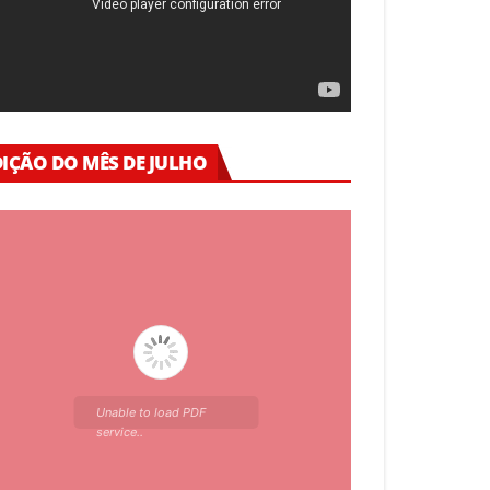
DIÇÃO DO MÊS DE JULHO
Unable to load PDF
service..