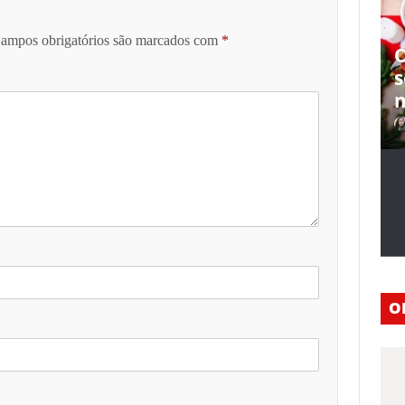
ampos obrigatórios são marcados com
*
O
s
m
O