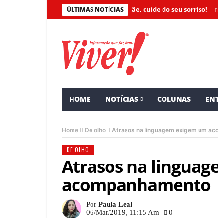
Mamãe, cuide do seu sorriso!
O que f
ÚLTIMAS NOTÍCIAS
HOME
NOTÍCIAS
COLUNAS
ENT
Home
De olho
Atrasos na linguagem exigem um a
DE OLHO
Atrasos na lingua
acompanhamento
Por
Paula Leal
06/mar/2019, 11:15 Am
0