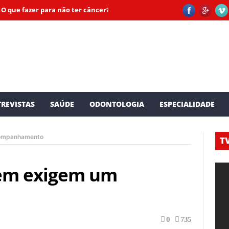
azer para não ter câncer? Especialistas dão dicas valiosas
Conheça 
REVISTAS
SAÚDE
ODONTOLOGIA
ESPECIALIDADE
companhamento
TV
gem exigem um
0
735