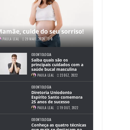
amãe, cuide do seu sorriso!
PAULA LEAL
29 MAIO, 2024
0
ODONTOLOGIA
Saiba quais são os
principais cuidados com a
saúde bucal masculina
PAULA LEAL
23 DEZ, 2022
ODONTOLOGIA
Diretoria Uniodonto
Espírito Santo comemora
25 anos de sucesso
PAULA LEAL
19 OUT, 2022
ODONTOLOGIA
Conheça as quatro técnicas
que mais se destacam na