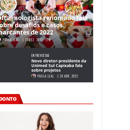
ftalmologista renomado fala
obre desafios e casos
arcantes de 2022
PAULA LEAL
23 DEZ, 2022
0
ENTREVISTAS
Novo diretor-presidente da
Unimed Sul Capixaba fala
sobre projetos
PAULA LEAL
26 ABR, 2022
DONTO