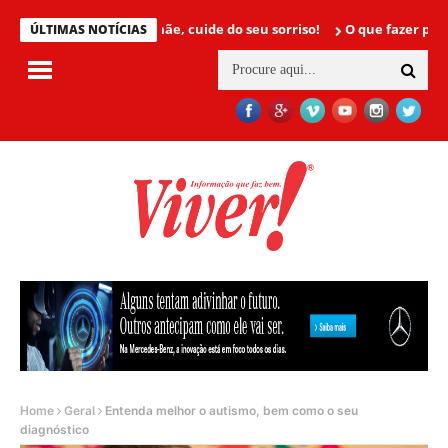
Mamãe, cuide do seu sorriso!
O que fazer para não ter
ÚLTIMAS NOTÍCIAS
Home
Geral
Entenda melhor o autismo, bem como o seu
diagnóstico