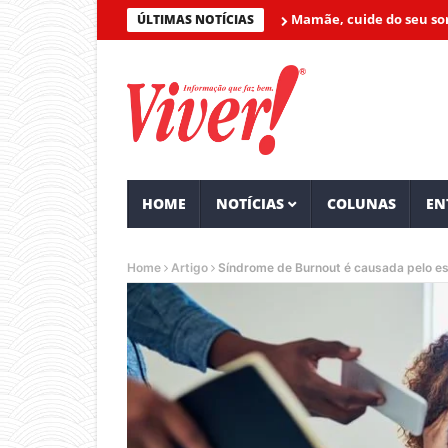
Mamãe, cuide do seu sorriso!
O
ÚLTIMAS NOTÍCIAS
HOME
NOTÍCIAS
COLUNAS
EN
Home
Artigo
Síndrome de Burnout é causada pelo es