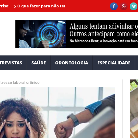
 que fazer para não ter câncer? Especialistas dão dicas valiosas
Co
TREVISTAS
SAÚDE
ODONTOLOGIA
ESPECIALIDADE
tresse laboral crônico