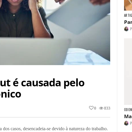
ARTI
Par
P
ut é causada pelo
ônico
0
833
ODON
Mam
P
 dos casos, desencadeia-se devido à natureza do trabalho.