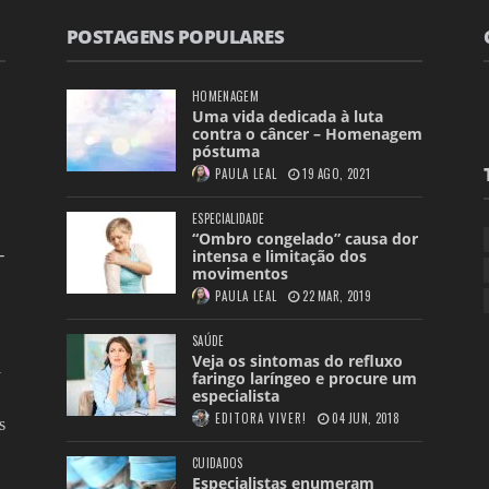
POSTAGENS POPULARES
HOMENAGEM
Uma vida dedicada à luta
contra o câncer – Homenagem
póstuma
PAULA LEAL
19 AGO, 2021
ESPECIALIDADE
“Ombro congelado” causa dor
-
intensa e limitação dos
movimentos
PAULA LEAL
22 MAR, 2019
SAÚDE
Veja os sintomas do refluxo
l
faringo laríngeo e procure um
especialista
EDITORA VIVER!
04 JUN, 2018
s
CUIDADOS
Especialistas enumeram