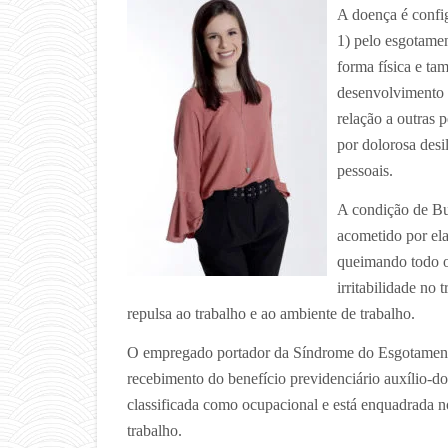
A doença é confi
1) pelo esgotame
forma física e ta
desenvolvimento d
relação a outras p
por dolorosa desi
pessoais.
A condição de Bu
acometido por ela
queimando todo o
irritabilidade no
repulsa ao trabalho e ao ambiente de trabalho.
O empregado portador da Síndrome do Esgotamento P
recebimento do benefício previdenciário auxílio-d
classificada como ocupacional e está enquadrada n
trabalho.