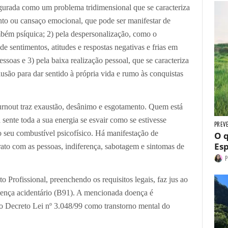
gurada como um problema tridimensional que se caracteriza
nto ou cansaço emocional, que pode ser manifestar de
mbém psíquica; 2) pela despersonalização, como o
e sentimentos, atitudes e respostas negativas e frias em
essoas e 3) pela baixa realização pessoal, que se caracteriza
lusão para dar sentido à própria vida e rumo às conquistas
rnout traz exaustão, desânimo e esgotamento. Quem está
 sente toda a sua energia se esvair como se estivesse
PREV
 seu combustível psicofísico. Há manifestação de
O q
Esp
 trato com as pessoas, indiferença, sabotagem e sintomas de
P
rofissional, preenchendo os requisitos legais, faz jus ao
oença acidentário (B91). A mencionada doença é
o Decreto Lei nº 3.048/99 como transtorno mental do