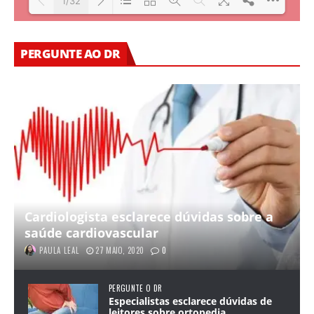
1/32
Loading PDF 21% ...
PERGUNTE AO DR
Cardiologista esclarece dúvidas sobre a
saúde cardiovascular
PAULA LEAL
27 MAIO, 2020
0
PERGUNTE O DR
Especialistas esclarece dúvidas de
leitores sobre ortopedia